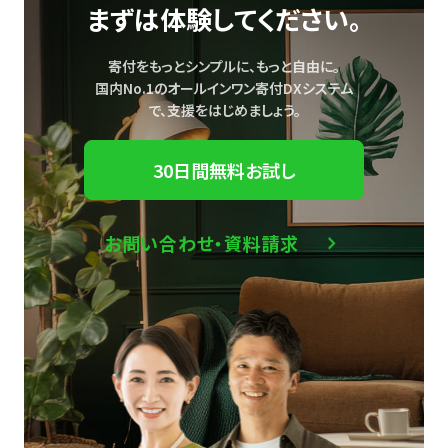
まずは体験してください。
寄付をもっとシンプルに、もっと自由に。
国内No.1のオールインワン寄付DXシステム
で、
支援をはじめましょう。
30日間無料お試し
お問い合わせ・資料請求