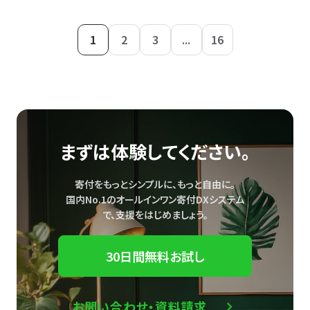
1
2
3
...
16
まずは体験してください。
寄付をもっとシンプルに、もっと自由に。
国内No.1のオールインワン寄付DXシステム
で、
支援をはじめましょう。
30日間無料お試し
お問い合わせ・資料請求