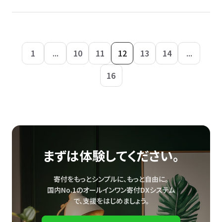
1
...
10
11
12
13
14
...
16
まずは体験してください。
寄付をもっとシンプルに、もっと自由に。
国内No.1のオールインワン寄付DXシステム
で、
支援をはじめましょう。