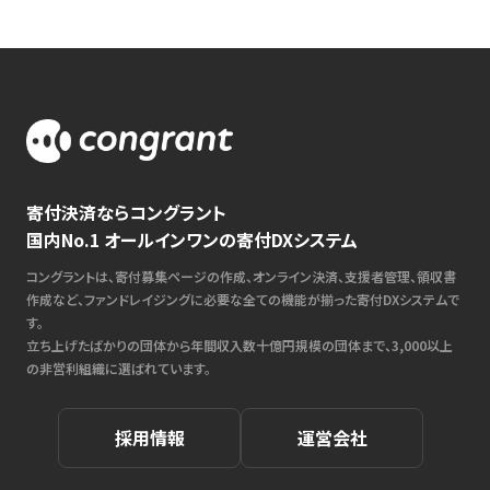
寄付決済ならコングラント
国内No.1 オールインワンの寄付DXシステム
コングラントは、寄付募集ページの作成、オンライン決済、支援者管理、領収書
作成など、ファンドレイジングに必要な全ての機能が揃った寄付DXシステムで
す。
立ち上げたばかりの団体から年間収入数十億円規模の団体まで、3,000以上
の非営利組織に選ばれています。
採用情報
運営会社