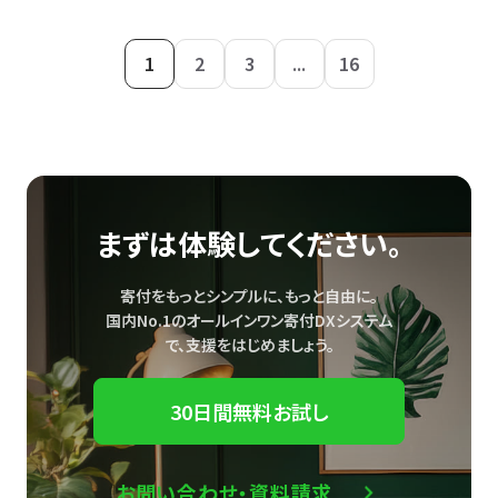
1
2
3
...
16
まずは体験してください。
寄付をもっとシンプルに、もっと自由に。
国内No.1のオールインワン寄付DXシステム
で、
支援をはじめましょう。
30日間無料お試し
お問い合わせ・資料請求