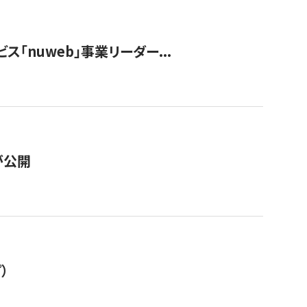
ス「nuweb」事業リーダー...
が公開
）