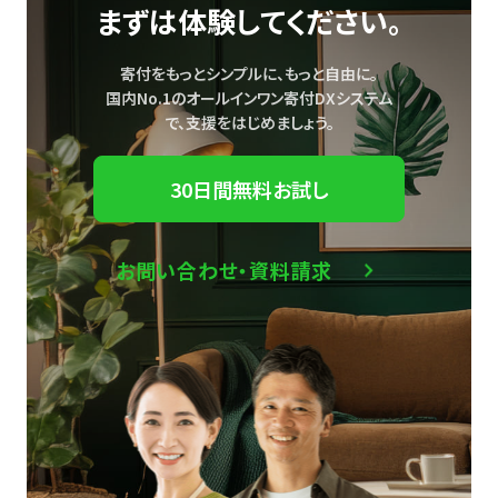
まずは体験してください。
寄付をもっとシンプルに、もっと自由に。
国内No.1のオールインワン寄付DXシステム
で、
支援をはじめましょう。
30日間無料お試し
お問い合わせ・資料請求