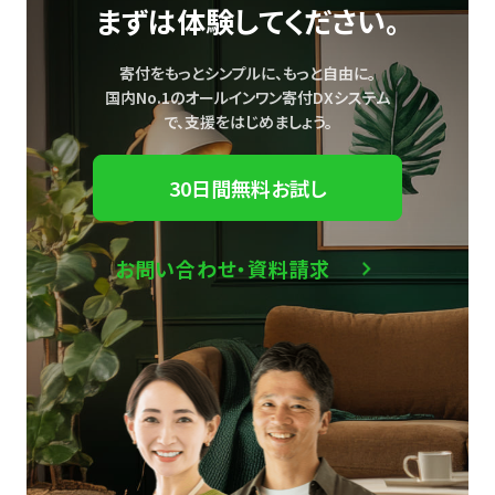
まずは体験してください。
寄付をもっとシンプルに、もっと自由に。
国内No.1のオールインワン寄付DXシステム
で、
支援をはじめましょう。
30日間無料お試し
お問い合わせ・資料請求