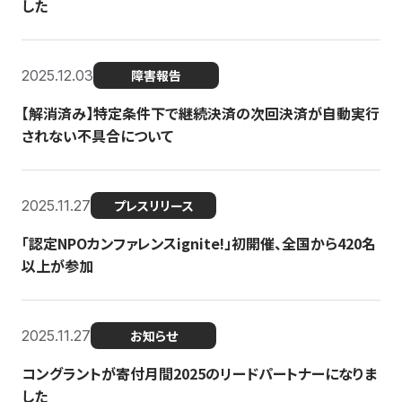
した
2025.12.03
障害報告
【解消済み】特定条件下で継続決済の次回決済が自動実行
されない不具合について
2025.11.27
プレスリリース
「認定NPOカンファレンスignite!」初開催、全国から420名
以上が参加
2025.11.27
お知らせ
コングラントが寄付月間2025のリードパートナーになりま
した