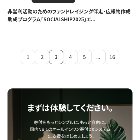
非営利活動のためのファンドレイジング伴走・広報物作成
助成プログラム「SOCIALSHIP2025」エ...
1
2
3
4
5
...
16
まずは体験してください。
寄付をもっとシンプルに、もっと自由に。
国内No.1のオールインワン寄付DXシステム
で、
支援をはじめましょう。