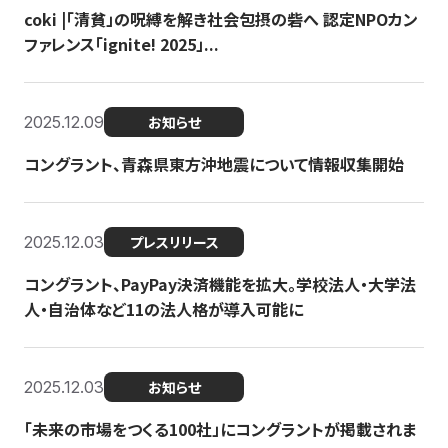
coki |「清貧」の呪縛を解き社会包摂の砦へ 認定NPOカン
ファレンス「ignite! 2025」...
2025.12.09
お知らせ
コングラント、青森県東方沖地震について情報収集開始
2025.12.03
プレスリリース
コングラント、PayPay決済機能を拡大。学校法人・大学法
人・自治体など11の法人格が導入可能に
2025.12.03
お知らせ
「未来の市場をつくる100社」にコングラントが掲載されま