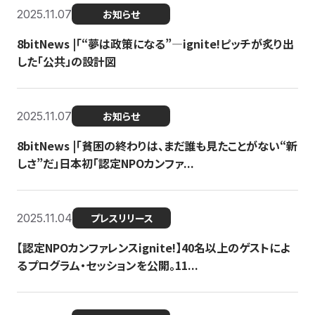
2025.11.07
お知らせ
8bitNews |「“夢は政策になる”—ignite!ピッチが炙り出
した「公共」の設計図
2025.11.07
お知らせ
8bitNews |「貧困の終わりは、まだ誰も見たことがない“新
しさ”だ」日本初「認定NPOカンファ...
2025.11.04
プレスリリース
【認定NPOカンファレンスignite!】40名以上のゲストによ
るプログラム・セッションを公開。11...