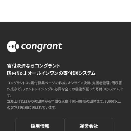
寄付決済ならコングラント
国内No.1 オールインワンの寄付DXシステム
コングラントは、寄付募集ページの作成、オンライン決済、支援者管理、領収書
作成など、ファンドレイジングに必要な全ての機能が揃った寄付DXシステムで
す。
立ち上げたばかりの団体から年間収入数十億円規模の団体まで、3,000以上
の非営利組織に選ばれています。
採用情報
運営会社