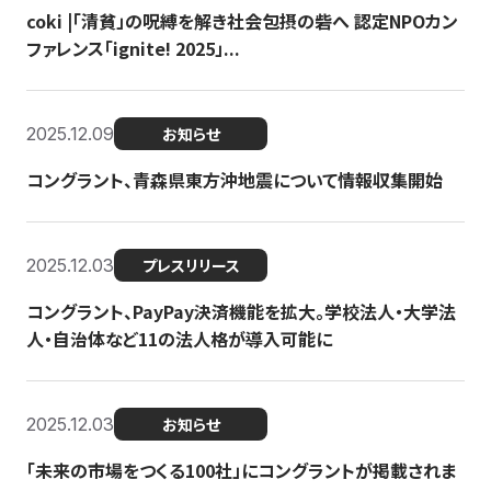
coki |「清貧」の呪縛を解き社会包摂の砦へ 認定NPOカン
ファレンス「ignite! 2025」...
2025.12.09
お知らせ
コングラント、青森県東方沖地震について情報収集開始
2025.12.03
プレスリリース
コングラント、PayPay決済機能を拡大。学校法人・大学法
人・自治体など11の法人格が導入可能に
2025.12.03
お知らせ
「未来の市場をつくる100社」にコングラントが掲載されま