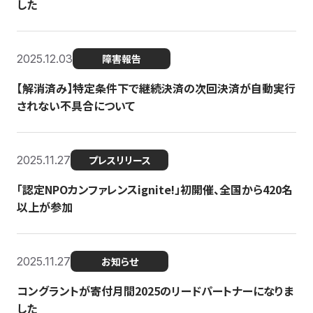
した
2025.12.03
障害報告
【解消済み】特定条件下で継続決済の次回決済が自動実行
されない不具合について
2025.11.27
プレスリリース
「認定NPOカンファレンスignite!」初開催、全国から420名
以上が参加
2025.11.27
お知らせ
コングラントが寄付月間2025のリードパートナーになりま
した