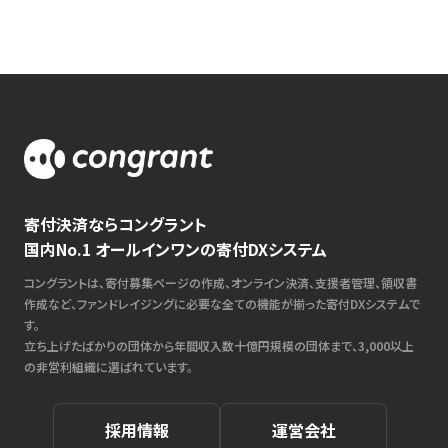
寄付決済ならコングラント
国内No.1 オールインワンの寄付DXシステム
コングラントは、寄付募集ページの作成、オンライン決済、支援者管理、領収書
作成など、ファンドレイジングに必要な全ての機能が揃った寄付DXシステムで
す。
立ち上げたばかりの団体から年間収入数十億円規模の団体まで、3,000以上
の非営利組織に選ばれています。
採用情報
運営会社