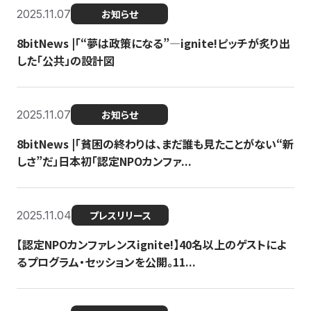
2025.11.07
お知らせ
8bitNews |「“夢は政策になる”—ignite!ピッチが炙り出
した「公共」の設計図
2025.11.07
お知らせ
8bitNews |「貧困の終わりは、まだ誰も見たことがない“新
しさ”だ」日本初「認定NPOカンファ...
2025.11.04
プレスリリース
【認定NPOカンファレンスignite!】40名以上のゲストによ
るプログラム・セッションを公開。11...