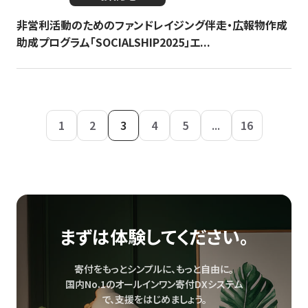
非営利活動のためのファンドレイジング伴走・広報物作成
助成プログラム「SOCIALSHIP2025」エ...
1
2
3
4
5
...
16
まずは体験してください。
寄付をもっとシンプルに、もっと自由に。
国内No.1のオールインワン寄付DXシステム
で、
支援をはじめましょう。