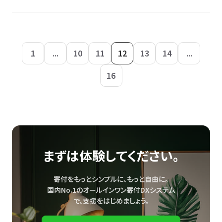
1
...
10
11
12
13
14
...
16
まずは体験してください。
寄付をもっとシンプルに、もっと自由に。
国内No.1のオールインワン寄付DXシステム
で、
支援をはじめましょう。