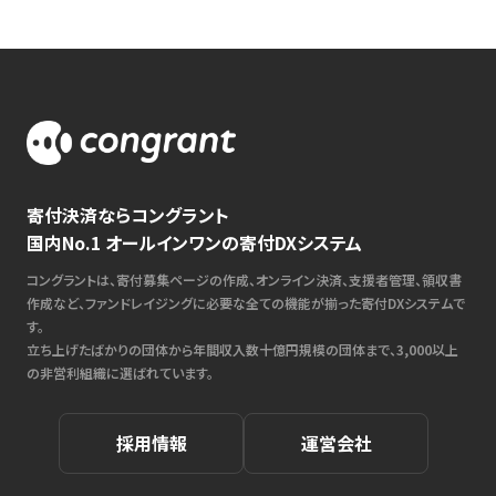
寄付決済ならコングラント
国内No.1 オールインワンの寄付DXシステム
コングラントは、寄付募集ページの作成、オンライン決済、支援者管理、領収書
作成など、ファンドレイジングに必要な全ての機能が揃った寄付DXシステムで
す。
立ち上げたばかりの団体から年間収入数十億円規模の団体まで、3,000以上
の非営利組織に選ばれています。
採用情報
運営会社