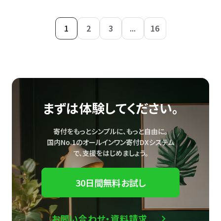
1
2
3
...
16
まずは体験してください。
寄付をもっとシンプルに、もっと自由に。
国内No.1のオールインワン寄付DXシステム
で、
支援をはじめましょう。
30日間無料お試し
お問い合わせ・資料請求