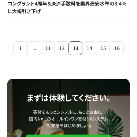
コングラント4周年＆決済手数料を業界最安水準の3.4％
に大幅引き下げ
1
...
11
12
13
14
15
16
まずは体験してください。
寄付をもっとシンプルに、もっと自由に。
国内No.1のオールインワン寄付DXシステム
で、
支援をはじめましょう。