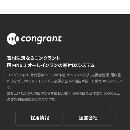
寄付決済ならコングラント
国内No.1 オールインワンの寄付DXシステム
コングラントは、寄付募集ページの作成、オンライン決済、支援者管理、領収書
作成など、ファンドレイジングに必要な全ての機能が揃った寄付DXシステムで
す。
立ち上げたばかりの団体から年間収入数十億円規模の団体まで、3,000以上
の非営利組織に選ばれています。
採用情報
運営会社