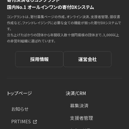
国内No.1 オールインワンの寄付DXシステム
コングラントは、寄付募集ページの作成、オンライン決済、支援者管理、領収書
作成など、ファンドレイジングに必要な全ての機能が揃った寄付DXシステムで
す。
立ち上げたばかりの団体から年間収入数十億円規模の団体まで、3,000以上
の非営利組織に選ばれています。
採用情報
運営会社
トップページ
決済/CRM
募集決済
お知らせ
支援者管理
PRTIMES