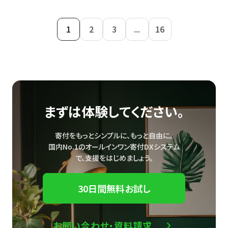
1
2
3
...
16
まずは体験してください。
寄付をもっとシンプルに、もっと自由に。
国内No.1のオールインワン寄付DXシステム
で、
支援をはじめましょう。
30日間無料お試し
お問い合わせ・資料請求