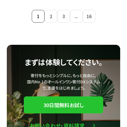
1
2
3
...
16
まずは体験してください。
寄付をもっとシンプルに、もっと自由に。
国内No.1のオールインワン寄付DXシステム
で、
支援をはじめましょう。
30日間無料お試し
お問い合わせ・資料請求