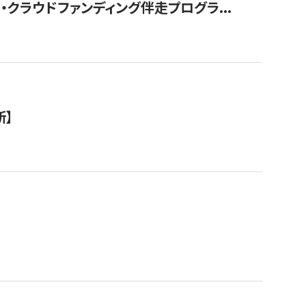
クラウドファンディング伴走プログラ...
新】