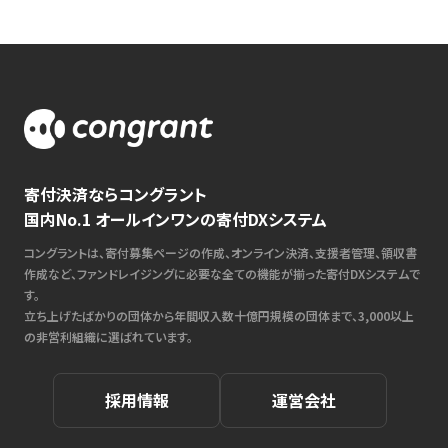
寄付決済ならコングラント
国内No.1 オールインワンの寄付DXシステム
コングラントは、寄付募集ページの作成、オンライン決済、支援者管理、領収書
作成など、ファンドレイジングに必要な全ての機能が揃った寄付DXシステムで
す。
立ち上げたばかりの団体から年間収入数十億円規模の団体まで、3,000以上
の非営利組織に選ばれています。
採用情報
運営会社