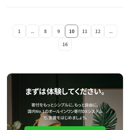
1
...
8
9
10
11
12
...
16
まずは体験してください。
寄付をもっとシンプルに、もっと自由に。
国内No.1のオールインワン寄付DXシステム
で、
支援をはじめましょう。