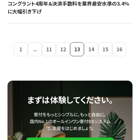
コングラント4周年＆決済手数料を業界最安水準の3.4％
に大幅引き下げ
1
...
11
12
13
14
15
16
まずは体験してください。
寄付をもっとシンプルに、もっと自由に。
国内No.1のオールインワン寄付DXシステム
で、
支援をはじめましょう。