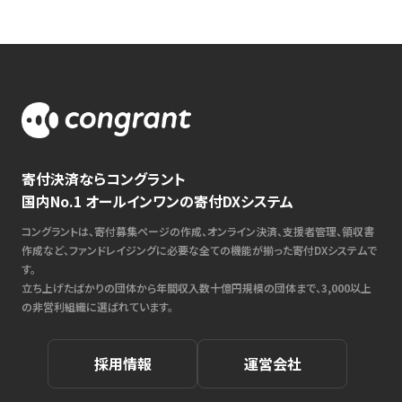
寄付決済ならコングラント
国内No.1 オールインワンの寄付DXシステム
コングラントは、寄付募集ページの作成、オンライン決済、支援者管理、領収書
作成など、ファンドレイジングに必要な全ての機能が揃った寄付DXシステムで
す。
立ち上げたばかりの団体から年間収入数十億円規模の団体まで、3,000以上
の非営利組織に選ばれています。
採用情報
運営会社