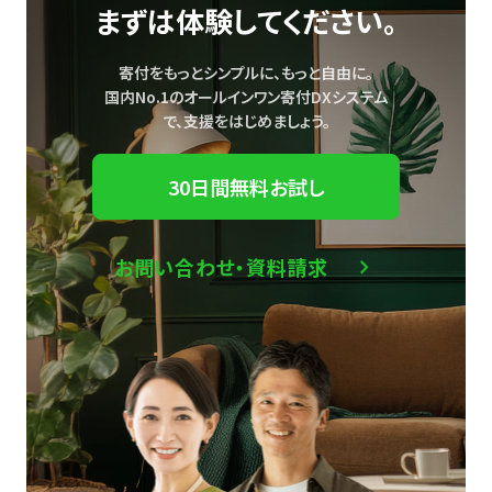
まずは体験してください。
寄付をもっとシンプルに、もっと自由に。
国内No.1のオールインワン寄付DXシステム
で、
支援をはじめましょう。
30日間無料お試し
お問い合わせ・資料請求