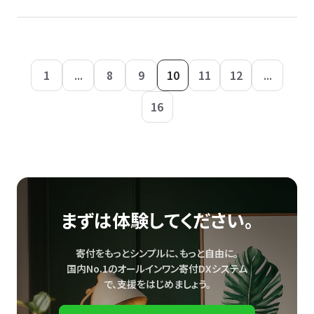
1
...
8
9
10
11
12
...
16
まずは体験してください。
寄付をもっとシンプルに、もっと自由に。
国内No.1のオールインワン寄付DXシステム
で、
支援をはじめましょう。