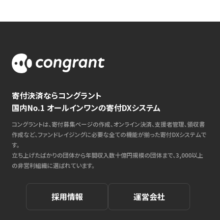
寄付決済ならコングラント
国内No.1 オールインワンの寄付DXシステム
コングラントは、寄付募集ページの作成、オンライン決済、支援者管理、領収書
作成など、ファンドレイジングに必要な全ての機能が揃った寄付DXシステムで
す。
立ち上げたばかりの団体から年間収入数十億円規模の団体まで、3,000以上
の非営利組織に選ばれています。
採用情報
運営会社