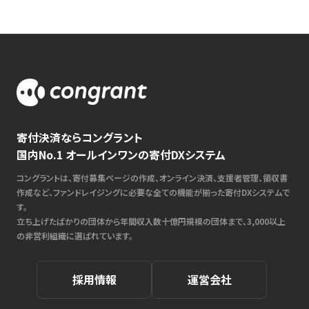
寄付決済ならコングラント
国内No.1 オールインワンの寄付DXシステム
コングラントは、寄付募集ページの作成、オンライン決済、支援者管理、領収書
作成など、ファンドレイジングに必要な全ての機能が揃った寄付DXシステムで
す。
立ち上げたばかりの団体から年間収入数十億円規模の団体まで、3,000以上
の非営利組織に選ばれています。
採用情報
運営会社