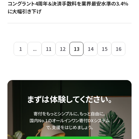
コングラント4周年＆決済手数料を業界最安水準の3.4％
に大幅引き下げ
1
...
11
12
13
14
15
16
まずは体験してください。
寄付をもっとシンプルに、もっと自由に。
国内No.1のオールインワン寄付DXシステム
で、
支援をはじめましょう。