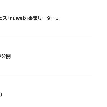
ス「nuweb」事業リーダー...
が公開
）