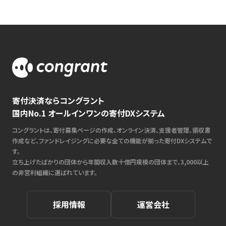
寄付決済ならコングラント
国内No.1 オールインワンの寄付DXシステム
コングラントは、寄付募集ページの作成、オンライン決済、支援者管理、領収書
作成など、ファンドレイジングに必要な全ての機能が揃った寄付DXシステムで
す。
立ち上げたばかりの団体から年間収入数十億円規模の団体まで、3,000以上
の非営利組織に選ばれています。
採用情報
運営会社