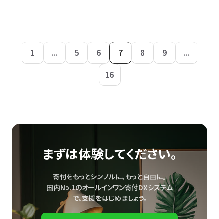
1
...
5
6
7
8
9
...
16
まずは体験してください。
寄付をもっとシンプルに、もっと自由に。
国内No.1のオールインワン寄付DXシステム
で、
支援をはじめましょう。