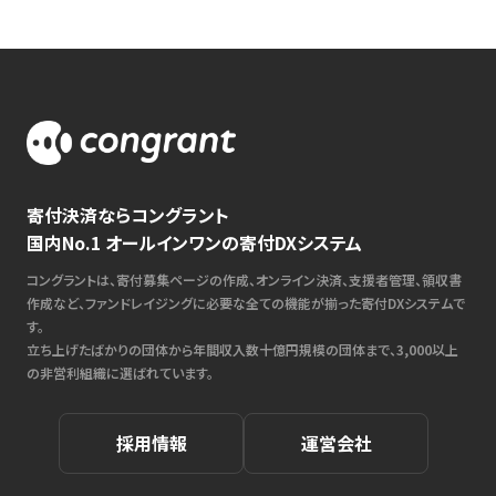
寄付決済ならコングラント
国内No.1 オールインワンの寄付DXシステム
コングラントは、寄付募集ページの作成、オンライン決済、支援者管理、領収書
作成など、ファンドレイジングに必要な全ての機能が揃った寄付DXシステムで
す。
立ち上げたばかりの団体から年間収入数十億円規模の団体まで、3,000以上
の非営利組織に選ばれています。
採用情報
運営会社