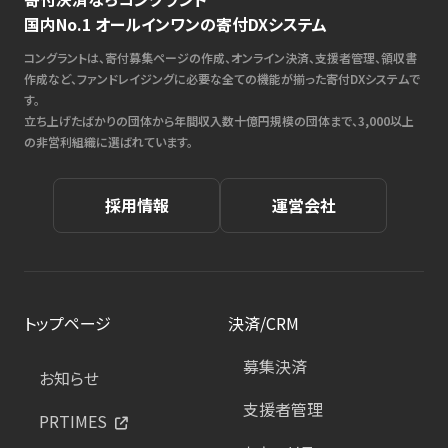
国内No.1 オールインワンの寄付DXシステム
コングラントは、寄付募集ページの作成、オンライン決済、支援者管理、領収書
作成など、ファンドレイジングに必要な全ての機能が揃った寄付DXシステムで
す。
立ち上げたばかりの団体から年間収入数十億円規模の団体まで、3,000以上
の非営利組織に選ばれています。
採用情報
運営会社
トップページ
決済/CRM
募集決済
お知らせ
支援者管理
PRTIMES