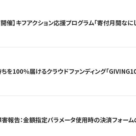
12/7開催】キフアクション応援プログラム「寄付月間なに
を100％届けるクラウドファンディング「GIVING100 b
障害報告：金額指定パラメータ使用時の決済フォーム