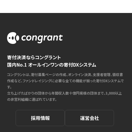
寄付決済ならコングラント
国内No.1 オールインワンの寄付DXシステム
コングラントは、寄付募集ページの作成、オンライン決済、支援者管理、領収書
作成など、ファンドレイジングに必要な全ての機能が揃った寄付DXシステムで
す。
立ち上げたばかりの団体から年間収入数十億円規模の団体まで、3,000以上
の非営利組織に選ばれています。
採用情報
運営会社