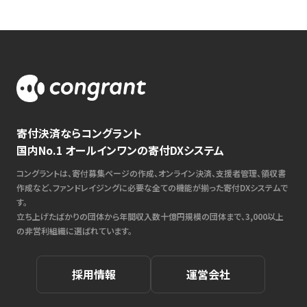
寄付決済ならコングラント
国内No.1 オールインワンの寄付DXシステム
コングラントは、寄付募集ページの作成、オンライン決済、支援者管理、領収書
作成など、ファンドレイジングに必要な全ての機能が揃った寄付DXシステムで
す。
立ち上げたばかりの団体から年間収入数十億円規模の団体まで、3,000以上
の非営利組織に選ばれています。
採用情報
運営会社