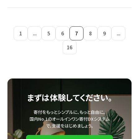
1
...
5
6
7
8
9
...
16
まずは体験してください。
寄付をもっとシンプルに、もっと自由に。
国内No.1のオールインワン寄付DXシステム
で、
支援をはじめましょう。