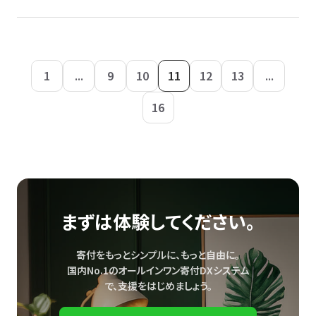
1
...
9
10
11
12
13
...
16
まずは体験してください。
寄付をもっとシンプルに、もっと自由に。
国内No.1のオールインワン寄付DXシステム
で、
支援をはじめましょう。