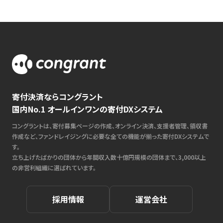
寄付決済ならコングラント
国内No.1 オールインワンの寄付DXシステム
コングラントは、寄付募集ページの作成、オンライン決済、支援者管理、領収書
作成など、ファンドレイジングに必要な全ての機能が揃った寄付DXシステムで
す。
立ち上げたばかりの団体から年間収入数十億円規模の団体まで、3,000以上
の非営利組織に選ばれています。
採用情報
運営会社