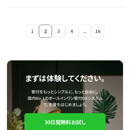
1
2
3
4
...
16
まずは体験してください。
寄付をもっとシンプルに、もっと自由に。
国内No.1のオールインワン寄付DXシステム
で、
支援をはじめましょう。
30日間無料お試し