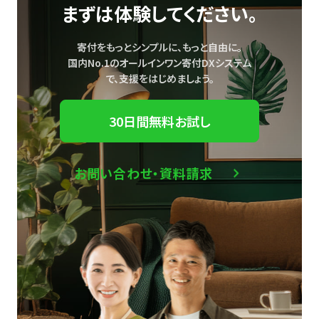
まずは体験してください。
寄付をもっとシンプルに、もっと自由に。
国内No.1のオールインワン寄付DXシステム
で、
支援をはじめましょう。
30日間無料お試し
お問い合わせ・資料請求