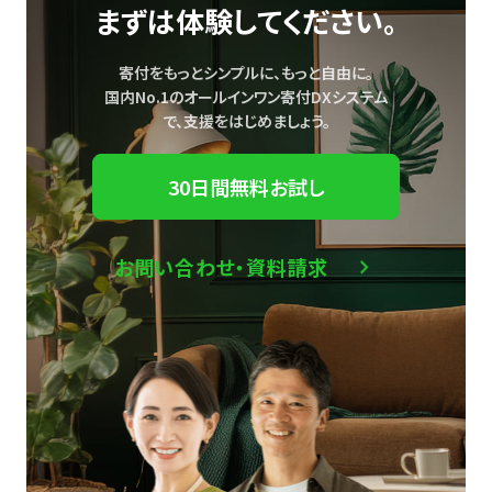
まずは体験してください。
寄付をもっとシンプルに、もっと自由に。
国内No.1のオールインワン寄付DXシステム
で、
支援をはじめましょう。
30日間無料お試し
お問い合わせ・資料請求