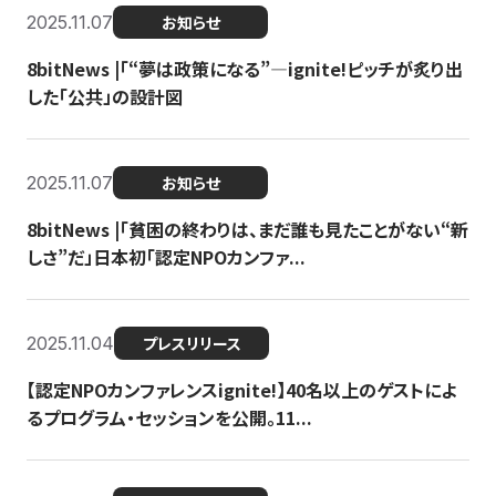
2025.11.07
お知らせ
8bitNews |「“夢は政策になる”—ignite!ピッチが炙り出
した「公共」の設計図
2025.11.07
お知らせ
8bitNews |「貧困の終わりは、まだ誰も見たことがない“新
しさ”だ」日本初「認定NPOカンファ...
2025.11.04
プレスリリース
【認定NPOカンファレンスignite!】40名以上のゲストによ
るプログラム・セッションを公開。11...