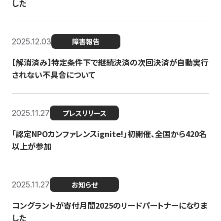
した
2025.12.03
障害報告
【解消済み】特定条件下で継続決済の次回決済が自動実行
されない不具合について
2025.11.27
プレスリリース
「認定NPOカンファレンスignite!」初開催、全国から420名
以上が参加
2025.11.27
お知らせ
コングラントが寄付月間2025のリードパートナーになりま
した