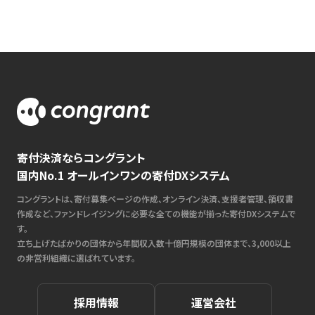
寄付決済ならコングラント
国内No.1 オールインワンの寄付DXシステム
コングラントは、寄付募集ページの作成、オンライン決済、支援者管理、領収書
作成など、ファンドレイジングに必要な全ての機能が揃った寄付DXシステムで
す。
立ち上げたばかりの団体から年間収入数十億円規模の団体まで、3,000以上
の非営利組織に選ばれています。
採用情報
運営会社