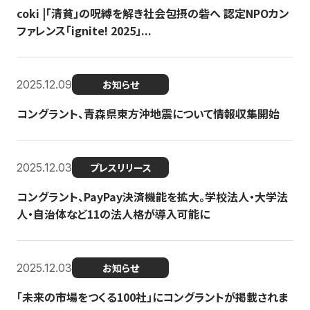
coki |「清貧」の呪縛を解き社会包摂の砦へ 認定NPOカン
ファレンス「ignite! 2025」...
2025.12.09
お知らせ
コングラント、青森県東方沖地震について情報収集開始
2025.12.03
プレスリリース
コングラント、PayPay決済機能を拡大。学校法人・大学法
人・自治体など11の法人格が導入可能に
2025.12.03
お知らせ
「未来の市場をつくる100社」にコングラントが掲載されま