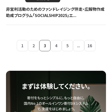
非営利活動のためのファンドレイジング伴走・広報物作成
助成プログラム「SOCIALSHIP2025」エ...
1
2
3
4
5
...
16
まずは体験してください。
寄付をもっとシンプルに、もっと自由に。
国内No.1のオールインワン寄付DXシステム
で、
支援をはじめましょう。