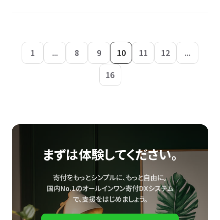
1
...
8
9
10
11
12
...
16
まずは体験してください。
寄付をもっとシンプルに、もっと自由に。
国内No.1のオールインワン寄付DXシステム
で、
支援をはじめましょう。