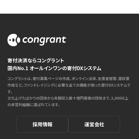
寄付決済ならコングラント
国内No.1 オールインワンの寄付DXシステム
コングラントは、寄付募集ページの作成、オンライン決済、支援者管理、領収書
作成など、ファンドレイジングに必要な全ての機能が揃った寄付DXシステムで
す。
立ち上げたばかりの団体から年間収入数十億円規模の団体まで、3,000以上
の非営利組織に選ばれています。
採用情報
運営会社