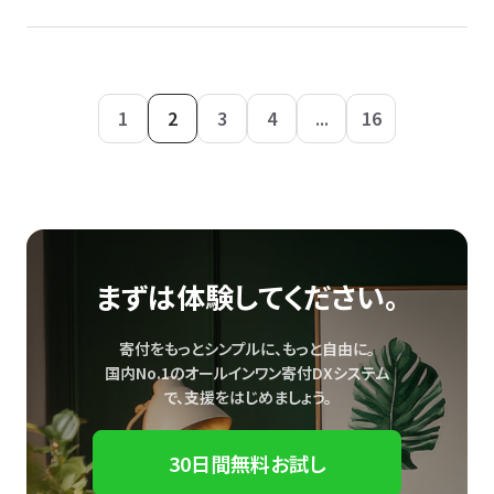
1
2
3
4
...
16
まずは体験してください。
寄付をもっとシンプルに、もっと自由に。
国内No.1のオールインワン寄付DXシステム
で、
支援をはじめましょう。
30日間無料お試し