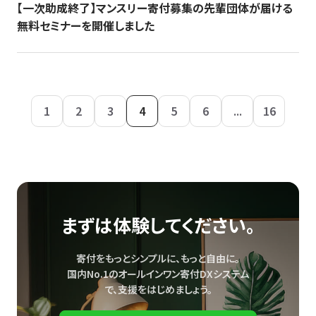
【一次助成終了】マンスリー寄付募集の先輩団体が届ける
無料セミナーを開催しました
1
2
3
4
5
6
...
16
まずは体験してください。
寄付をもっとシンプルに、もっと自由に。
国内No.1のオールインワン寄付DXシステム
で、
支援をはじめましょう。