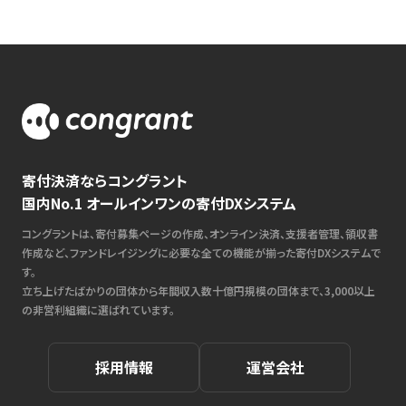
寄付決済ならコングラント
国内No.1 オールインワンの寄付DXシステム
コングラントは、寄付募集ページの作成、オンライン決済、支援者管理、領収書
作成など、ファンドレイジングに必要な全ての機能が揃った寄付DXシステムで
す。
立ち上げたばかりの団体から年間収入数十億円規模の団体まで、3,000以上
の非営利組織に選ばれています。
採用情報
運営会社