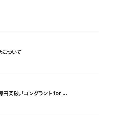
表示について
破。「コングラント for ...