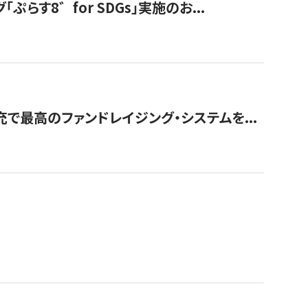
す8゛for SDGs」実施のお...
で最高のファンドレイジング・システムを...