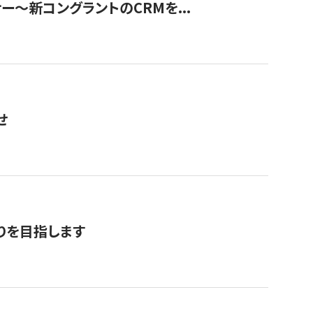
ナー〜新コングラントのCRMを...
せ
りを目指します