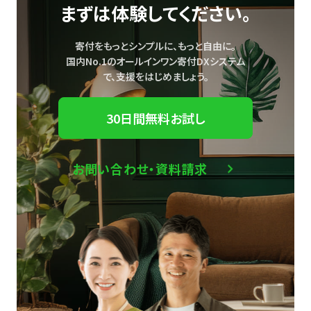
まずは体験してください。
寄付をもっとシンプルに、もっと自由に。
国内No.1のオールインワン寄付DXシステム
で、
支援をはじめましょう。
30日間無料お試し
お問い合わせ・資料請求