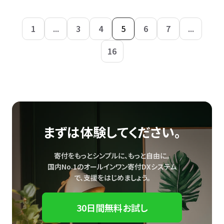
1
...
3
4
5
6
7
...
16
まずは体験してください。
寄付をもっとシンプルに、もっと自由に。
国内No.1のオールインワン寄付DXシステム
で、
支援をはじめましょう。
30日間無料お試し