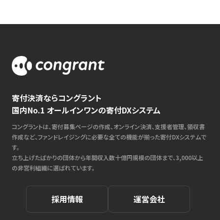
寄付決済ならコングラント
国内No.1 オールインワンの寄付DXシステム
コングラントは、寄付募集ページの作成、オンライン決済、支援者管理、領収書
作成など、ファンドレイジングに必要な全ての機能が揃った寄付DXシステムで
す。
立ち上げたばかりの団体から年間収入数十億円規模の団体まで、3,000以上
の非営利組織に選ばれています。
採用情報
運営会社