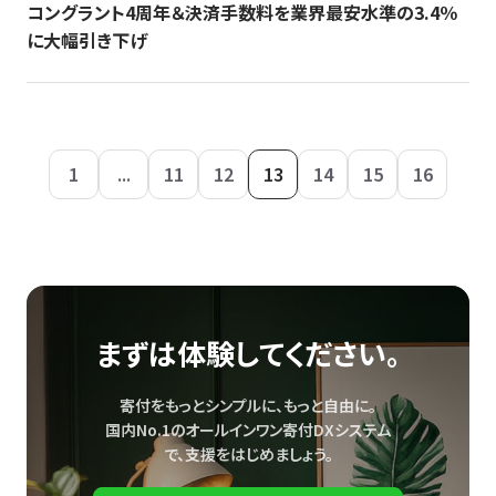
コングラント4周年＆決済手数料を業界最安水準の3.4％
に大幅引き下げ
1
...
11
12
13
14
15
16
まずは体験してください。
寄付をもっとシンプルに、もっと自由に。
国内No.1のオールインワン寄付DXシステム
で、
支援をはじめましょう。