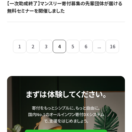
【一次助成終了】マンスリー寄付募集の先輩団体が届ける
無料セミナーを開催しました
1
2
3
4
5
6
...
16
まずは体験してください。
寄付をもっとシンプルに、もっと自由に。
国内No.1のオールインワン寄付DXシステム
で、
支援をはじめましょう。