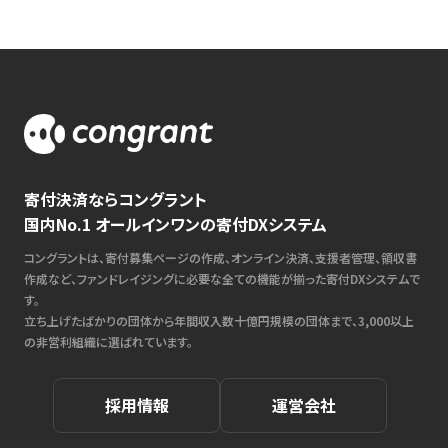
寄付決済ならコングラント
国内No.1 オールインワンの寄付DXシステム
コングラントは、寄付募集ページの作成、オンライン決済、支援者管理、領収書
作成など、ファンドレイジングに必要な全ての機能が揃った寄付DXシステムで
す。
立ち上げたばかりの団体から年間収入数十億円規模の団体まで、3,000以上
の非営利組織に選ばれています。
採用情報
運営会社