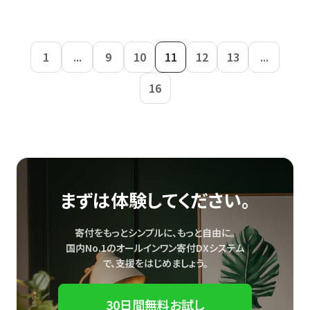
1
...
9
10
11
12
13
...
16
まずは体験してください。
寄付をもっとシンプルに、もっと自由に。
国内No.1のオールインワン寄付DXシステム
で、
支援をはじめましょう。
30日間無料お試し