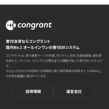
寄付決済ならコングラント
国内No.1 オールインワンの寄付DXシステム
コングラントは、寄付募集ページの作成、オンライン決済、支援者管理、領収書
作成など、ファンドレイジングに必要な全ての機能が揃った寄付DXシステムで
す。
立ち上げたばかりの団体から年間収入数十億円規模の団体まで、3,000以上
の非営利組織に選ばれています。
採用情報
運営会社