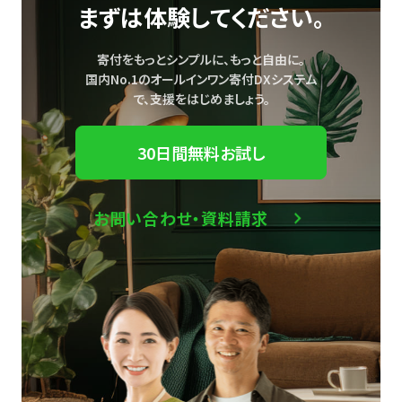
まずは体験してください。
寄付をもっとシンプルに、もっと自由に。
国内No.1のオールインワン寄付DXシステム
で、
支援をはじめましょう。
30日間無料お試し
お問い合わせ・資料請求