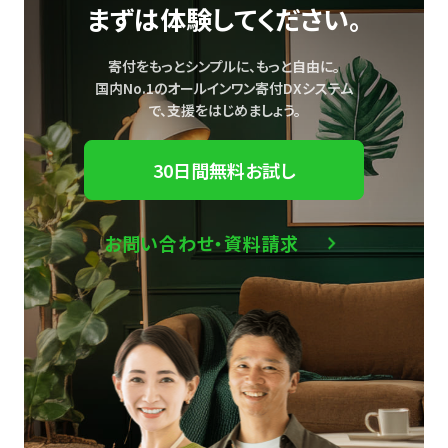
まずは体験してください。
寄付をもっとシンプルに、もっと自由に。
国内No.1のオールインワン寄付DXシステム
で、
支援をはじめましょう。
30日間無料お試し
お問い合わせ・資料請求