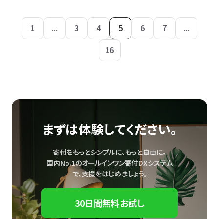
1
...
3
4
5
6
7
...
16
まずは体験してください。
寄付をもっとシンプルに、もっと自由に。
国内No.1のオールインワン寄付DXシステム
で、
支援をはじめましょう。
30日間無料お試し