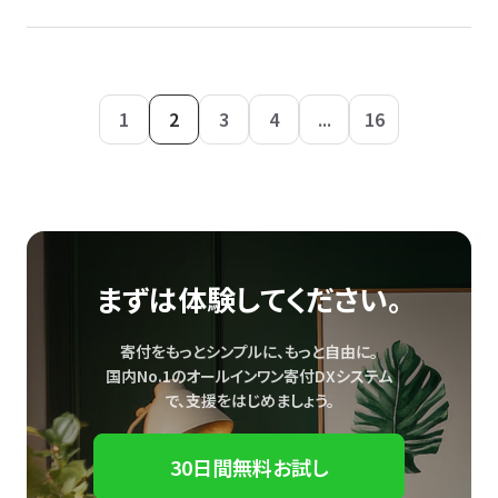
1
2
3
4
...
16
まずは体験してください。
寄付をもっとシンプルに、もっと自由に。
国内No.1のオールインワン寄付DXシステム
で、
支援をはじめましょう。
30日間無料お試し