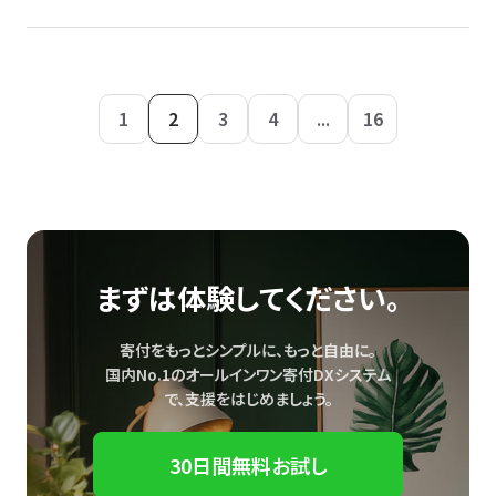
1
2
3
4
...
16
まずは体験してください。
寄付をもっとシンプルに、もっと自由に。
国内No.1のオールインワン寄付DXシステム
で、
支援をはじめましょう。
30日間無料お試し