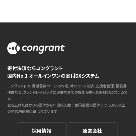
寄付決済ならコングラント
国内No.1 オールインワンの寄付DXシステム
コングラントは、寄付募集ページの作成、オンライン決済、支援者管理、領収書
作成など、ファンドレイジングに必要な全ての機能が揃った寄付DXシステムで
す。
立ち上げたばかりの団体から年間収入数十億円規模の団体まで、3,000以上
の非営利組織に選ばれています。
採用情報
運営会社