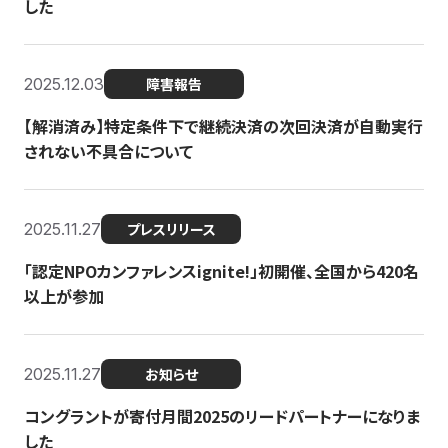
した
2025.12.03
障害報告
【解消済み】特定条件下で継続決済の次回決済が自動実行
されない不具合について
2025.11.27
プレスリリース
「認定NPOカンファレンスignite!」初開催、全国から420名
以上が参加
2025.11.27
お知らせ
コングラントが寄付月間2025のリードパートナーになりま
した