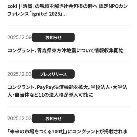
coki |「清貧」の呪縛を解き社会包摂の砦へ 認定NPOカン
ファレンス「ignite! 2025」...
2025.12.09
お知らせ
コングラント、青森県東方沖地震について情報収集開始
2025.12.03
プレスリリース
コングラント、PayPay決済機能を拡大。学校法人・大学法
人・自治体など11の法人格が導入可能に
2025.12.03
お知らせ
「未来の市場をつくる100社」にコングラントが掲載されま