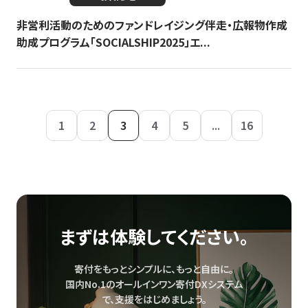
非営利活動のためのファンドレイジング伴走・広報物作成
助成プログラム「SOCIALSHIP2025」エ...
1
2
3
4
5
...
16
まずは体験してください。
寄付をもっとシンプルに、もっと自由に。
国内No.1のオールインワン寄付DXシステム
で、
支援をはじめましょう。