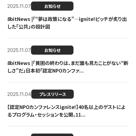
2025.11.07
お知らせ
8bitNews |「“夢は政策になる”—ignite!ピッチが炙り出
した「公共」の設計図
2025.11.07
お知らせ
8bitNews |「貧困の終わりは、まだ誰も見たことがない“新
しさ”だ」日本初「認定NPOカンファ...
2025.11.04
プレスリリース
【認定NPOカンファレンスignite!】40名以上のゲストによ
るプログラム・セッションを公開。11...