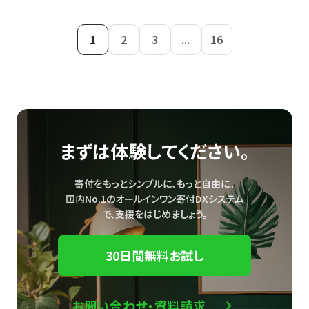
1
2
3
...
16
まずは体験してください。
寄付をもっとシンプルに、もっと自由に。
国内No.1のオールインワン寄付DXシステム
で、
支援をはじめましょう。
30日間無料お試し
お問い合わせ・資料請求