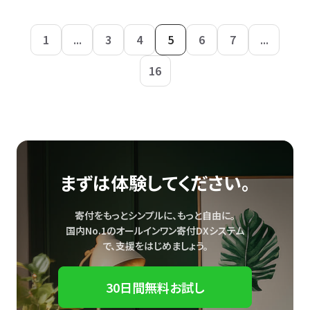
1
...
3
4
5
6
7
...
16
まずは体験してください。
寄付をもっとシンプルに、もっと自由に。
国内No.1のオールインワン寄付DXシステム
で、
支援をはじめましょう。
30日間無料お試し